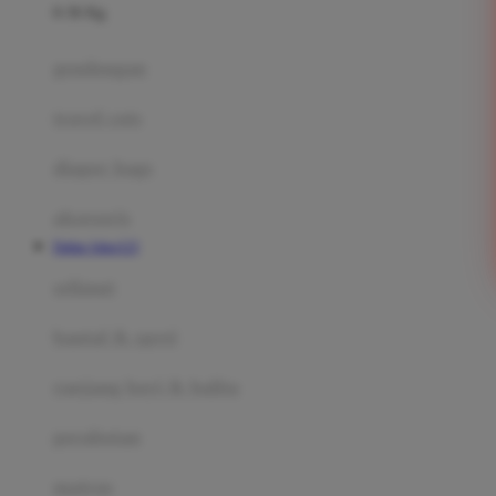
0-36 Kg
gendongan
travel cots
diaper bags
aksesoris
Daftar Joker123
selimut
bantal & sprei
ranjang bayi & balita
perabotan
matras