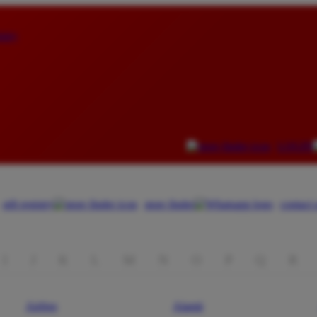
istry
LOGIN
gift registry
store finder
contact 
I
J
K
L
M
N
O
P
Q
R
Airfree
Alamii