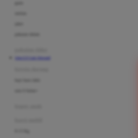
gaun
setelan
jaket
pakaian dalam
pakaian tidur
Joker123 Link Alternatif
kereta dorong
bayi baru lahir
usia 6 bulan+
koper anak
kursi mobil
0-13 Kg