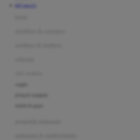
RTP Joker123
botol
sterilizer & warmers
soothers & teethers
celemek
alat makan
cangkir
piring & mangkuk
sendok & garpu
pengolah makanan
makanan & multivitamin