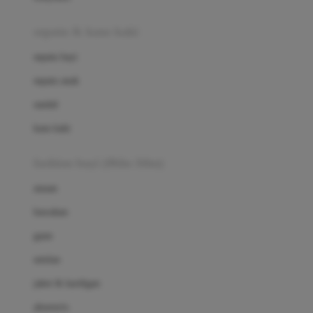
sepatu & kaus kaki
sepatu bayi
sepatu anak
sandal
kaus kaki
fashion bayi (0bln-3thn)
atasan
bawahan
gaun
setelan
jaket & kardigan
aksesoris