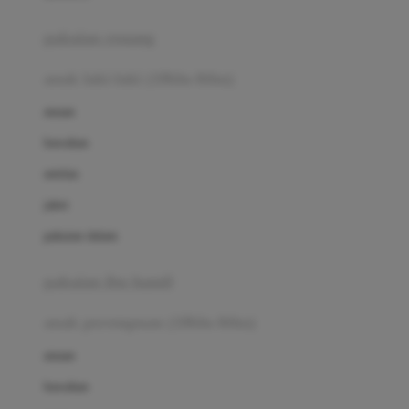
pakaian renang
anak laki-laki (18bln-8thn)
atasan
bawahan
setelan
jaket
pakaian dalam
pakaian ibu hamil
anak perempuan (18bln-8thn)
atasan
bawahan