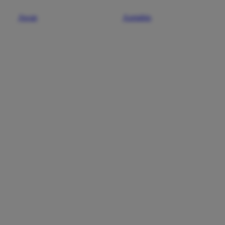
Awan
Azetabio